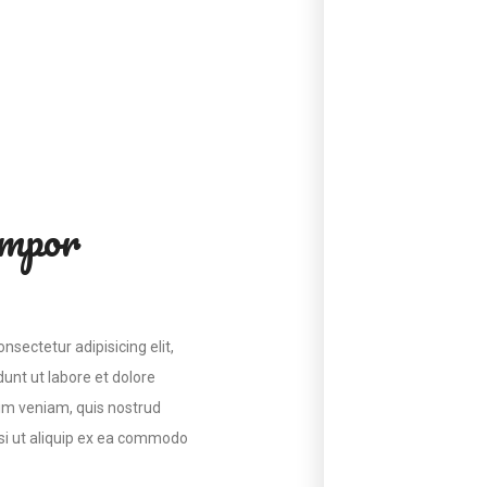
empor
nsectetur adipisicing elit,
unt ut labore et dolore
im veniam, quis nostrud
isi ut aliquip ex ea commodo