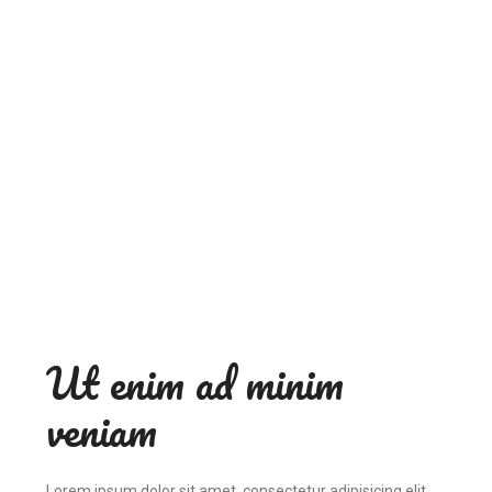
Ut enim ad minim
veniam
Lorem ipsum dolor sit amet, consectetur adipisicing elit,